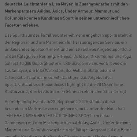
deutsche Leichtathletin Lisa Mayer. In Zusammenarbeit mit den
Markenpartnern Adidas, Asics, Under Armour, Mammut und
Columbia konnten KundInnen Sport in seinen unterschiedlichen
Facetten erleben.
Das Sporthaus des Familienunternehmens engehorn sports steht in
der Region in und um Mannheim für herausragenden Service, ein
umfassendes Sportsortiment und ein attraktives Angebotsportfolio
in den Kategorien Running, Fitness, Outdoor, Bike, Tennis und Yoga
auf fast 10.000 Quadratmetern. Exklusive Services vor Ort wie die
Laufanalyse, die Bike Werkstatt, der Golfsimulator oder die
Orthopädie Trautmann vervollständigen das Angebot des
Sportfachhändlers. Besonderes Highlight ist die 28 Meter hohe
Kletterwand, die das Outdoor-Erlebnis direkt in den Store bringt.
Beim Opening-Event am 28. September 2024 standen diese
besonderen Merkmale von engelhorn sports unter der Botschaft
„ERLEBE UNSER BESTES FÜR DEINEN SPORT“ im Fokus.
Gemeinsam mit den Markenpartnern Adidas, Asics, Under Armour,
Mammut und Columbia wurde ein vielfältiges Angebot auf die Beine
gestellt: KundInnen durften ihr Fitnesslevel mit Under Armour