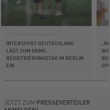
07.07.2026 / Soziales Engagement
18.06
INTERSPORT DEUTSCHLAND
„NU
LÄDT ZUM DKMS
IN
REGISTRIERUNGSTAG IN BERLIN
BE
EIN
SP
PRESSEVERTEILER
JETZT ZUM
ANMELDEN!