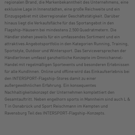
regionalen Brand, die Markenbekanntheit des Unternehmens, eine
exklusive Lage in Innenstädten, eine große Reichweite und ein
Einzugsgebiet mit überregionaler Geschäftstätigkeit. Darüber
hinaus liegt die Verkaufsfläche für das Sportangebot in den
Flagship-Häusern bei mindestens 2.500 Quadratmetern. Die
Händler stehen jeweils für ein umfassendes Sortiment und ein
attraktives Angebotsportfolio in den Kategorien Running, Training,
Sportstyle, Outdoor und Wintersport. Das Serviceversprechen der
HändlerInnen umfasst ganzheitliche Konzepte im Omnichannel-
Handel mit regelmäßigen Sportevents und besonderen Erlebnissen
für alle KundInnen. Online und offline wird das Einkaufserlebnis bei
den INTERSPORT-Flagship-Stores damit zu einer
außergewöhnlichen Erfahrung. Ein konsequentes
Nachhaltigkeitskonzept der Unternehmen komplettiert den
Gesamtauftritt. Neben engelhorn sports in Mannheim sind auch L &
T in Osnabrück und Sport Reischmann im Kempten und
Ravensburg Teil des INTERSPORT-Flagship-Konzepts.