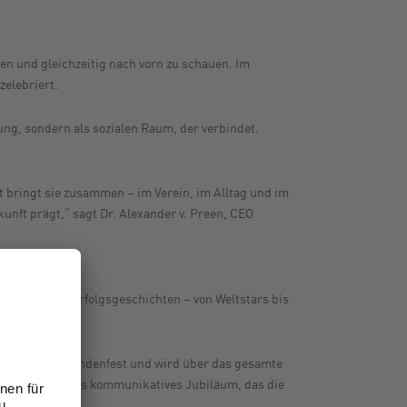
n und gleichzeitig nach vorn zu schauen. Im
elebriert.
ung, sondern als sozialen Raum, der verbindet.
 bringt sie zusammen – im Verein, im Alltag und im
unft prägt,“ sagt Dr. Alexander v. Preen, CEO
e aktuelle Erfolgsgeschichten – von Weltstars bis
ßen Mitarbeitendenfest und wird über das gesamte
 ein ganzjähriges kommunikatives Jubiläum, das die