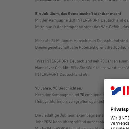
Ein Jubiläum, das Gemeinschaft sichtbar macht
Mit der Kampagne lädt INTERSPORT Deutschland dazu 
Mittelpunkt der Kampagne steht das Wir-Gefühl, das
Mehr als 25 Millionen Menschen in Deutschland sind M
Dieses gesellschaftliche Potenzial greift die Jubil
"Was INTERSPORT Deutschland seit 70 Jahren ausmach
Handel vor Ort. Mit ‚#DasSindWir‘ feiern wir dieses 
INTERSPORT Deutschland eG.
70 Jahre. 70 Geschichten.
Kern der Kampagne sind 70 emotionale Geschichten a
HobbyathletInnen, von großen sportlichen Highlights
Die vielfältige Jubiläumskampagne startete am 23.
Jahr 2026 kanalübergreifend ausgespielt – unter and
Marke INTERSPORT sichtbar macht und zeigt, warum S