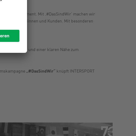
kes Markenstatement. Mit ‚#DasSindWir‘ machen wir
tag unserer Kundinnen und Kunden. Mit besonderen
aren Emotionen und einer klaren Nähe zum
läumskampagne
„#DasSindWir“
knüpft INTERSPORT