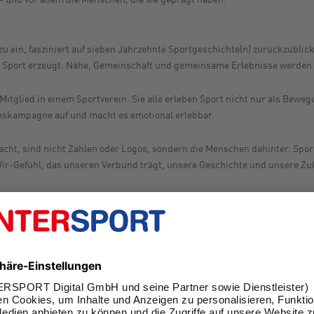
ein, fasziniert auf sieben Jahrzehnte Sportgeschichte(n) zurückzublicke
 Sport erzeugt: Nähe, Gemeinschaft und gemeinsame Erlebnisse werden z
itglied in einem Sportverein. Sie alle erleben Sport nicht nur als Beweg
äumskampagne auf und macht es emotional erlebbar.
t, sind nicht Zahlen oder Logos, sondern die Menschen dahinter. Sport
Wir-Gefühl, das unseren Verbund trägt, unsere Geschichte und unsere Zuk
us 70 Jahren INTERSPORT. Erzählt werden historische Momente ebenso wi
 bis zu persönlichen Erlebnissen im lokalen Fachhandel.
 Januar 2026, dem Jubiläumstag von INTERPSORT, zunächst mit einem gro
erem über TV, Radio, digitale Kanäle sowie am Point of Sale. So entsteht
port für uns alle das Größte ist.