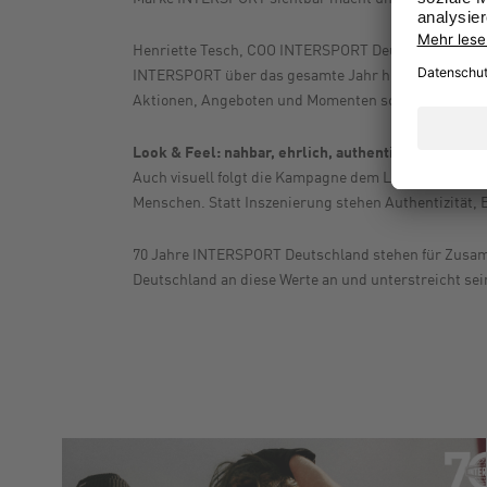
Henriette Tesch, COO INTERSPORT Deutschland eG, be
INTERSPORT über das gesamte Jahr hinweg sichtbar u
Aktionen, Angeboten und Momenten schaffen wir Näh
Look & Feel: nahbar, ehrlich, authentisch
Auch visuell folgt die Kampagne dem Leitgedanken 
Menschen. Statt Inszenierung stehen Authentizität, 
70 Jahre INTERSPORT Deutschland stehen für Zusam
Deutschland an diese Werte an und unterstreicht sei