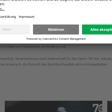
tont: „Unser Jubiläum ist weit mehr als ein Rückblick, es ist ein star
nd vor allem erlebbar: über alle Kanäle, im Handel vor Ort und im All
e und stärken unsere Marke nachhaltig.“
„#DasSindWir“. Die Bildsprache ist geprägt von echten Momenten, spürb
Ehrlichkeit und Nahbarkeit im Vordergrund.
menhalt, Verantwortung und Leidenschaft für den Sport. Mit der Jubi
nen Anspruch, die Zukunft des Sportfachhandels aktiv mitzugestalten.