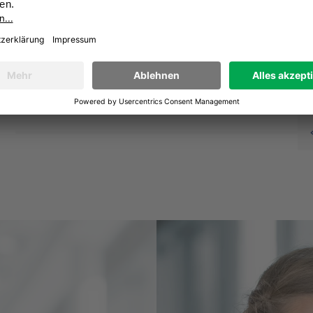
Henriette Tesch, COO
INTERSPORT Deutschland
eG