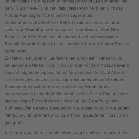
ist der ideale Trainingsschuh für regelmäßige Laufeinheiten. Mit
dem “Supernova+” und den dazu passenden Textilien wird das
Adidas-Kampagnen Outfit perfekt abgerundet.
Im Schuhbereich bietet INTERSPORT zudem eine breite und
vielseitige Produktpalette von Asics- und Brooks- über New
Balance- und On-Modellen, die momentan den Performance-
Bereich für ambitionierte LäuferInnen bis hin zum langen Einsatz
dominieren.
Ein Newcomer, aber in Läuferkreisen schon sehr bekannt und
beliebt ist die Marke Hoka: Hoka punktet mit dem Modell Kawana,
was mit folgenden Eigenschaften für den nächsten Lauf Akzente
setzt: Sein dynamischer, neuartiger Schaumstoff bietet soliden
Rebound und macht ihn zum praktischen Schuh für ein
ausgewogenes Laufgefühl. Ein modifiziertes Crash-Pad und eine
abgeschrägte Ferse bieten höchstmögliche Dämpfung beim
Auftreten. Der Kawana bietet somit maximalen Komfort bei jedem
Tempo und ist optimal für kürzere Trainingsläufe von 5 bis 10 km
geeignet.
Dem Drang zur Natur und der Bewegung draußen entspricht der