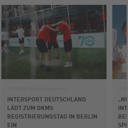
07.07.2026 / Soziales Engagement
18.06
INTERSPORT DEUTSCHLAND
„NU
LÄDT ZUM DKMS
IN
REGISTRIERUNGSTAG IN BERLIN
BE
EIN
SP