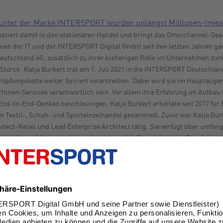
unter der Marke INTERSPORT wurden unlängst Millionen-Invest
vestiert damit in den stationären Handel und bringt das Omnichannel-Ge
nnen der IT und der INTERSPORT Digital GmbH seit den letzten Jahren ge
eutschland eG, zusätzlich zu ihrer bisherigen Rolle im Unternehmen zum
orck. Katja Burkert trat am 1. Juli 2021 in die INTERSPORT Deutschlan
öpfungskette weiter forciert vorantreiben. Dabei wird sie im Hauptaug
Innen-Services verantwortlich sein. Vor allem ihre Erfahrung im Aufbau 
End-to-End-Denken beschleunigen. Katja Burkert arbeitete seit 2017 für 
m Textil-, Schuh- und Sporteinzelhandel gesammelt. Zuvor war Katja Burk
itect-Retail und Lead Enterprise Architect tätig. Sie verfügt über umfan
Produkt- und Organisationsentwicklung. Als Ressortleiterin IT und zusä
der IT weiter fortführen und einen strategischen Beitrag zur weiteren E
Geschäftsmodelle leisten. Auf dem Weg zur zukunftsweisenden Ausrichtun
Innen proaktiv einbinden.
it der INTERSPORT, die die digitalen und datengetriebenen Geschäftsmo
inheit ist ein attraktives Wirkungsfeld für IT-, Data- und Marketing-Expe
rbeiten. Dank des starken Ausbaus des Geschäfts bieten sich auch weite