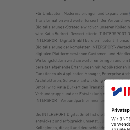
Für Umbauten, Modernisierungen und Expansionen
Transformation wird weiter forciert. Der Verbund in
Digitalisierungs-Strategie wird von unseren KollegI
wird Katja Burkert, Ressortleiterin IT INTERSPORT D
INTERSPORT Digital GmbH berufen“, betont Thomas St
Digitalisierung der kompletten INTERSPORT-Wertsch
digitalen Plattform sowie von Customer- und Händler
Wirkungsfeldern wird sie weiter einbringen und ein 
bereits tiefgehende Erfahrungen mit Applikationen i
Funktionen als Application Manager, Enterprise Arch
Architekturen, Software-Entwicklung und digitaler 
GmbH wird Katja Burkert den Transformationsprozess 
Verbundgruppe und der Entwicklung neuer, digitaler 
INTERSPORT-VerbundpartnerInnen und Unternehmer
Die INTERSPORT Digital GmbH ist die Digital-Einhe
entwickelt und erfolgreich umsetzt. „Unsere Digital-E
KollegInnen, die agil und deutschlandweit zusammena