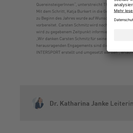
QuereinsteigerInnen“, unterstreicht Thomas Storck.
Mit dem Schritt, Katja Burkert in die Geschäftsführ
zu Beginn des Jahres wurde auf Wunsch von Carsten
vorbereitet. Carsten Schmitz wird noch bis April 2
wird zu gegebenem Zeitpunkt informiert.
„Wir danken Carsten Schmitz für seine außerordentl
herausragenden Engagements sind die Gründung und
INTERSPORT erstellt und umgesetzt werden“, erläut
Dr. Katharina Janke
Leiteri