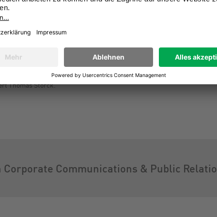
ung aufzunehmen, leitet die INTERSPORT zudem die Nachfolge des derzeiti
 Schmitz, der in naher Zukunft eine neue Herausforderung außerhalb de
023 gemeinsam mit Katja Burkert die Omnichannel- und Digitalisierungss
iche Aufbauleistung, die das moderne Gesicht der INTERSPORT von heut
 der Aufbau der eigenständigen Digital-Unit in unserem Unternehmen 
ert Thomas Storck.
n Corporate Communications & Public Relati