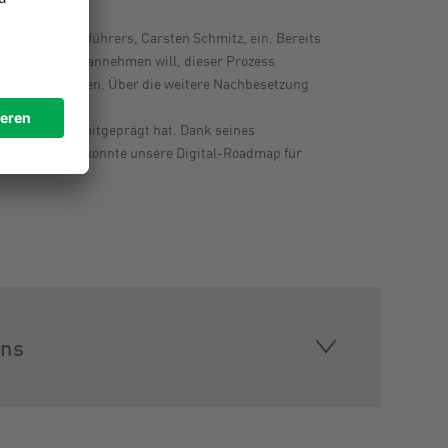
gen Geschäftsführers, Carsten Schmitz, ein. Bereits
r INTERSPORT annehmen will, dieser Prozess
trategie umsetzen. Über die weitere Nachbesetzung
e maßgeblich mitgeprägt hat. Dank seines
gelungen und konnte unsere Digital-Roadmap für
ons