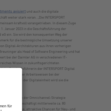
ments avisiert
und auch die digitale
schäft weiter stark voran. „Die INTERSPORT
meinsam kraftvoll vorangetrieben. In diesem Zuge
 1. Januar 2023 in die Geschäftsführung der
d eG ein. Sie wird den konsequenten Weg der
enmerk für die bestmögliche Umsetzung unserer
von Digital-Architekturen aus ihren vorherigen
Breuninger als Head of Software Engineering und hat
ert bei der Daimler AG in verschiedenen IT-
greiches Wissen in zukunftsgerichteten
tzliche Geschäftsführerin der INTERSPORT Digital
inführung agiler Arbeitsweisen bei der
g der IT und der Digitaleinheit wird sie die
delle im Rahmen der Omnichannel-Strategie
rtInnen und beschäftigt mittlerweile ca. 80
rhin vielseitige, attraktive Chancen für Neu- und