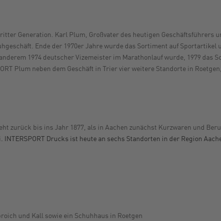
itter Generation. Karl Plum, Großvater des heutigen Geschäftsführers 
geschäft. Ende der 1970er Jahre wurde das Sortiment auf Sportartikel u
er anderem 1974 deutscher Vizemeister im Marathonlauf wurde, 1979 das 
 Plum neben dem Geschäft in Trier vier weitere Standorte in Roetgen,
t zurück bis ins Jahr 1877, als in Aachen zunächst Kurzwaren und Beru
NTERSPORT Drucks ist heute an sechs Standorten in der Region Aachen 
roich und Kall sowie ein Schuhhaus in Roetgen