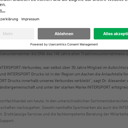
 Christoph Drucks, Geschäftsführer INTERSPORT Drucks.
e weitere Entwicklung unseres Unternehmens, denn damit wird das Lebe
tumsstarke Zukunft geführt“, untermauert Sebastian Drucks, Geschäfts
um ab dem 01.12.2025 die Geschäftsführung der bisherigen INTERSPORT 
SPORT-Verbundes ist. INTERSPORT Drucks ist dabei eines der Gründung
milienunternehmer die DNA des 148 Jahre alten Traditionsunternehmen
INTERSPORT-Verbundes, war selbst über 30 Jahre Mitglied im Aufsichtsra
 und INTERSPORT Drucks ist in der Region um Aachen die Anlaufstelle fü
RT Drucks innerhalb unseres Verbundes verbleibt“, sagt Dr. Alexander
ndlergemeinschaft und unter der starken Marke INTERSPORT erfolgreich
rtfachhandel von heute. In den unterschiedlichen Sortimentsbereiche
denschaften nachzugehen. Sowohl namhafte Sportmarken als auch die INTE
. Erstklassige Services und die fachkompetente Beratung der Mitarbeite
 Support.