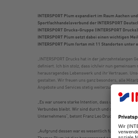
INTERSPORT Plum expandiert im Raum Aachen und 
Sportfachhandelsverbund der INTERSPORT Deutsc
INTERSPORT Drucks-Gruppe (INTERSPORT Drucks) zu
INTERSPORT Plum setzt dabei einen wichtigen Meile
INTERSPORT Plum fortan mit 11 Standorten unter e
„INTERSPORT Drucks hat in der jahrzehntelangen Ges
definiert. Ich bin stolz, dass ich/wir nun gemeinsa
herausragendes Lebenswerk und ihr Vertrauen. Unse
gestalten. Wir freuen uns ganz besonders, alle Mit
Angebote und Services stetig weiterzuentwickeln,
„Es
war unsere starke Intention, dass unser Traditi
Verbundes bleibt. Wir sind durch und durch Familie
Unternehmens“, betont Franz Leo Drucks, Geschäft
„Aufgrund dessen war es wesentlich für uns, dass all
Thomas Plum ist dies hervorragend gelungen: Die Ko