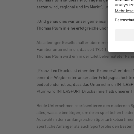
setzen wird, regional und im Markt“, unterstreicht
„Und genau dies war unser gemeinsames Ziel für di
Thomas Plum in eine erfolgreiche und weiter wachs
Als alleiniger Gesellschafter übernimmt Thomas Pl
Familienunternehmen, das seit 1956 Teil des INTER
Thomas Plum wird ein in der Eifel beheimateter Fa
„Fra
nz-Leo Drucks ist einer der ‚Gründerväter‘ des 
einer der Wegbereiter unser aller Erfolgsgeschichte
bedeutender ist es, dass das Unternehmen INTERSPO
Plum wird INTERSPORT Drucks innerhalb unserer Hä
Beide Unternehmen repräsentieren den modernen Spo
alles, was sie benötigen, um ihren sportlichen Lei
Auswahl in dem umfangreichen Sportartikelsortiment
sportliche Anfänger als auch Sportprofis den besten