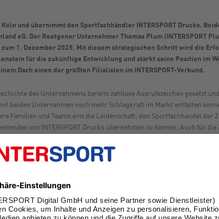
Köln und übernimmt den Sportfachhändler INTERSPORT Drucks. Beide
hland eG. Der Roetgener Unternehmer Thomas Plum (INTERSPORT Pl
m 1. Dezember 2025. Mit diesem strategischen Schritt wird die Erfo
nstein für die zukünftige Entwicklung und stärkt seine Position im W
inem Dach einen der größten Filialisten im INTERSPORT-Verbund.
chichte des Unternehmens bereits zahllose Ausrufezeichen gesetzt und
m mit beiden Unternehmen noch mehr Schlagkraft im Markt entfalten können
re Familien und Teams eint die Leidenschaft, den Sportfachhandel der 
arbeitenden von INTERSPORT Drucks übernehmen zu können. Auch für die Z
 sondern auch unser Unternehmen“, betont Thomas Plum, Geschäftsführe
onsunternehmen, das über fünf Generationen von unserer Familie geprägt
nunternehmer und unsere Teams sind teilweise seit Jahrzehnten geschätz
sführer INTERSPORT Drucks.
e Mitarbeiterinnen und Mitarbeiter unter einem neuen Eigner eine erfolgr
mbination beider Unternehmen mit allen Synergien führt künftig zu eine