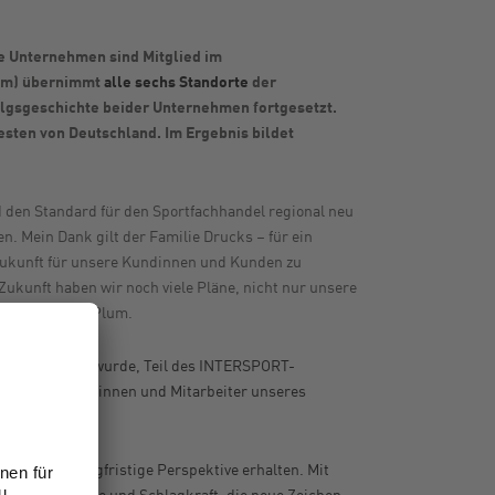
 Unternehmen sind Mitglied im
um) übernimmt
alle sechs Standorte
der
lgsgeschichte beider Unternehmen fortgesetzt.
esten von Deutschland. Im Ergebnis bildet
 den Standard für den Sportfachhandel regional neu
. Mein Dank gilt der Familie Drucks – für ein
Zukunft für unsere Kundinnen und Kunden zu
ukunft haben wir noch viele Pläne, nicht nur unsere
r INTERSPORT Plum.
 und gestaltet wurde, Teil des INTERSPORT-
te Mitarbeiterinnen und Mitarbeiter unseres
eiche und langfristige Perspektive erhalten. Mit
r Betriebsgröße und Schlagkraft, die neue Zeichen