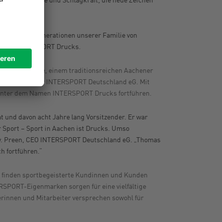
nswerk von Generationen unserer Familie von
führer INTERSPORT Drucks.
Drucks-Gruppe, einem traditionsreichen Aachener
smitglieder der INTERSPORT Deutschland eG. Mit
s unter dem Namen INTERSPORT Drucks fortführen.
t und davon acht Jahre lang Vorsitzender. Er war
r Sport – Sport in Aachen ist Drucks. Umso
 v. Preen, CEO INTERSPORT Deutschland eG. „Thomas
 fortführen.“
n finden sportbegeisterte Kundinnen und Kunden
RSPORT-Eigenmarken sorgen für eine vielfältige
rinnen und Mitarbeiter versprechen sowohl für