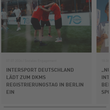
07.07.2026 / Soziales Engagement
18.06
INTERSPORT DEUTSCHLAND
„NU
LÄDT ZUM DKMS
IN
REGISTRIERUNGSTAG IN BERLIN
BE
EIN
SP