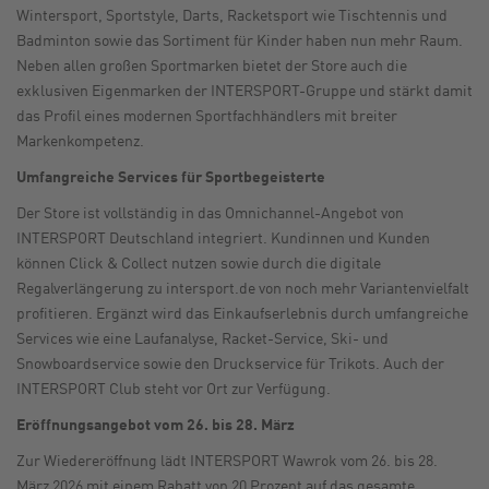
Wintersport, Sportstyle, Darts, Racketsport wie Tischtennis und
Badminton sowie das Sortiment für Kinder haben nun mehr Raum.
Neben allen großen Sportmarken bietet der Store auch die
exklusiven Eigenmarken der INTERSPORT-Gruppe und stärkt damit
das Profil eines modernen Sportfachhändlers mit breiter
Markenkompetenz.
Umfangreiche Services für Sportbegeisterte
Der Store ist vollständig in das Omnichannel-Angebot von
INTERSPORT Deutschland integriert. Kundinnen und Kunden
können Click & Collect nutzen sowie durch die digitale
Regalverlängerung zu intersport.de von noch mehr Variantenvielfalt
profitieren. Ergänzt wird das Einkaufserlebnis durch umfangreiche
Services wie eine Laufanalyse, Racket-Service, Ski- und
Snowboardservice sowie den Druckservice für Trikots. Auch der
INTERSPORT Club steht vor Ort zur Verfügung.
Eröffnungsangebot vom 26. bis 28. März
Zur Wiedereröffnung lädt INTERSPORT Wawrok vom 26. bis 28.
März 2026 mit einem Rabatt von 20 Prozent auf das gesamte