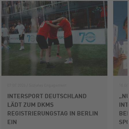
07.07.2026 / Soziales Engagement
18.06
INTERSPORT DEUTSCHLAND
„NU
LÄDT ZUM DKMS
IN
REGISTRIERUNGSTAG IN BERLIN
BE
EIN
SP