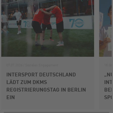
07.07.2026 / Soziales Engagement
18.06
INTERSPORT DEUTSCHLAND
„NU
LÄDT ZUM DKMS
IN
REGISTRIERUNGSTAG IN BERLIN
BE
EIN
SP