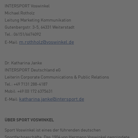
INTERSPORT Voswinkel
Michael Rotholz
Leitung Marketing Kommunikation
Gutenbergstr. 3-5, 64331 Weiterstadt
Tel.:
06151/6674092
m.rothholz@voswinkel.de
E-Mail:
Dr. Katharina Janke
INTERSPORT Deutschland eG
Leiterin Corporate Communications & Public Relations
Tel.: +49 7131 288-4187
Mobil: +49 (0) 172 6375631
katharina.janke@intersport.de
E-Mail:
ÜBER SPORT VOSWINKEL
Sport Voswinkel ist eines der führenden deutschen
Sportfachgeschäfte. Das 1904 von Hermann Voswinkel gegründete