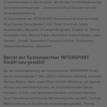
Zusammenarbeit in den Gremien. Wir blicken mit Vorfreude auf die
kommende Amtsperiode“, unterstreicht Knud Hansen nach der
Generalversammlung.
Im Aufsichtsrat der INTERSPORT Deutschland eG sind vertreten:
Knud Hansen (Vorsitzender), Kiel; Oliver Krumholz, (stellv.
Vorsitzender), Neuwied; Christoph Borgmann, Krefeld; Dr. Werner
Holzmayer, Köln; Markus Kober, Oberstdorf; Stefan Rübsam, Calw;
Harald L. Schedl, Düsseldorf; Franziska Schölzel, Großpösna;
Tatjana Steinbrenner, Bensheim.
Beirat der Systempartner INTERSPORT
GmbH neu gewählt
Bei der Vollversammlung der Systempartner INTERSPORT GmbH,
die am Vormittag des 7. März 2023 in Heilbronn stattfand, schieden
Markus Matern, Goch, sowie Oliver Grimm, Offenburg, auf eigenen
Wunsch aus dem Gremium aus. An ihre Stelle wurden Daniel
Karwacki, Schuh- und Sporthaus Karwacki und Peter Haschko,
Sport Haschko einstimmig als Beiratsmitglieder gewählt. Cordula
Weiß wurde neu in das Amt der Vorsitzenden gewählt, Thomas