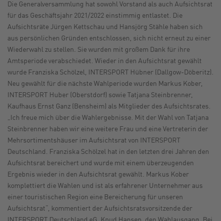
Die Generalversammlung hat sowohl Vorstand als auch Aufsichtsrat
für das Geschäftsjahr 2021/2022 einstimmig entlastet. Die
Aufsichtsräte Jürgen Kettschau und Hansjörg Stähle haben sich
aus persönlichen Gründen entschlossen, sich nicht erneut zu einer
Wiederwahl zu stellen. Sie wurden mit großem Dank für ihre
Amtsperiode verabschiedet. Wieder in den Aufsichtsrat gewählt
wurde Franziska Schölzel, INTERSPORT Hübner (Dallgow-Döberitz).
Neu gewählt für die nächste Wahlperiode wurden Markus Kober,
INTERSPORT Huber (Oberstdorf) sowie Tatjana Steinbrenner,
Kaufhaus Ernst Ganz (Bensheim) als Mitglieder des Aufsichtsrates.
„Ich freue mich über die Wahlergebnisse. Mit der Wahl von Tatjana
Steinbrenner haben wir eine weitere Frau und eine Vertreterin der
Mehrsortimentshäuser im Aufsichtsrat von INTERSPORT
Deutschland. Franziska Schölzel hat in den letzten drei Jahren den
Aufsichtsrat bereichert und wurde mit einem überzeugenden
Ergebnis wieder in den Aufsichtsrat gewählt. Markus Kober
komplettiert die Wahlen und ist als erfahrener Unternehmer aus
einer touristischen Region eine Bereicherung für unseren
Aufsichtsrat“, kommentiert der Aufsichtsratsvorsitzende der
INTERSPORT Deutschland eG, Knud Hansen, den Wahlausgang. Bei