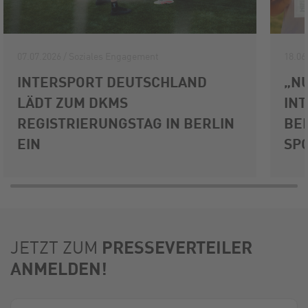
07.07.2026 / Soziales Engagement
18.06
INTERSPORT DEUTSCHLAND
„NU
LÄDT ZUM DKMS
IN
REGISTRIERUNGSTAG IN BERLIN
BE
EIN
SP
PRESSEVERTEILER
JETZT ZUM
ANMELDEN!