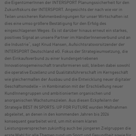
die EigentümerInnen der INTERSPORT Planungssicherheit für den
Zukunftskurs der INTERSPORT. Angesichts der nach wie vor in
Teilen unsicheren Rahmenbedingungen für unser Wirtschaften ist
dies eine umso größere Bestätigung für den Erfolg des
eingeschlagenen Weges: Es ist darüber hinaus erneut ein starkes,
positives Signal an unsere Partner im HändlerInnenverbund und an
die Industrie“, sagt Knud Hansen, Aufsichtsratsvorsitzender der
INTERSPORT Deutschland eG. Fokus der Strategieumsetzung, die
den Einkaufsverbund zu einer kundengetriebenen
Innovationsgemeinschaft transformieren soll, bleiben dabei sowohl
die operative Exzellenz und Qualitätsführerschaft im Kerngeschäft
wie gleichermaßen der Ausbau und die Entwicklung neuer digitaler
Geschäftsmodelle – in Kombination mit der Erschließung neuer
KundInnengruppen und ambitionierten organischen und
anorganischen Wachstumszielen. Aus diesen Eckpfeilern der
Strategie BEST IN SPORTS: UP FOR FUTURE wurden Maßnahmen
abgeleitet, an denen in den kommenden Jahren bis 2026
konsequent gearbeitet wird, um mit einem klaren
Leistungsversprechen zukünftig auch bei jüngeren Zielgruppen die
erste Wahl für alle Themen rund um Sport und Gesundheit sowie für