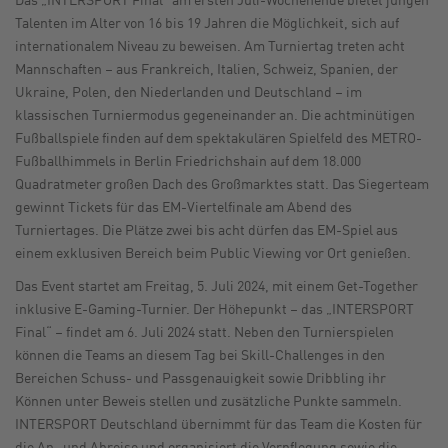
Talenten im Alter von 16 bis 19 Jahren die Möglichkeit, sich auf
internationalem Niveau zu beweisen. Am Turniertag treten acht
Mannschaften – aus Frankreich, Italien, Schweiz, Spanien, der
Ukraine, Polen, den Niederlanden und Deutschland – im
klassischen Turniermodus gegeneinander an. Die achtminütigen
Fußballspiele finden auf dem spektakulären Spielfeld des METRO-
Fußballhimmels in Berlin Friedrichshain auf dem 18.000
Quadratmeter großen Dach des Großmarktes statt. Das Siegerteam
gewinnt Tickets für das EM-Viertelfinale am Abend des
Turniertages. Die Plätze zwei bis acht dürfen das EM-Spiel aus
einem exklusiven Bereich beim Public Viewing vor Ort genießen.
Das Event startet am Freitag, 5. Juli 2024, mit einem Get-Together
inklusive E-Gaming-Turnier. Der Höhepunkt – das „INTERSPORT
Final“ – findet am 6. Juli 2024 statt. Neben den Turnierspielen
können die Teams an diesem Tag bei Skill-Challenges in den
Bereichen Schuss- und Passgenauigkeit sowie Dribbling ihr
Können unter Beweis stellen und zusätzliche Punkte sammeln.
INTERSPORT Deutschland übernimmt für das Team die Kosten für
die An- und Abreise und organisiert die Verpflegung sowie die