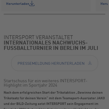
Herunterladen
Heru
INTERSPORT VERANSTALTET
INTERNATIONALES NACHWUCHS-
FUSSBALLTURNIER IN BERLIN IM JULI
PRESSEMELDUNG HERUNTERLADEN
Startschuss für ein weiteres INTERSPORT-
Highlight im Sportjahr 2024
Nach dem erfolgreichen Start der Trikotaktion „Gewinne deinen
Trikotsatz für deinen Verein“ mit dem Teamsport-Ausrüster JAKO
und der BILD-Zeitung setzt INTERSPORT sein Engagement im
Sportjahr 2024 fort und kündigt ein weiteres Highlight an: das