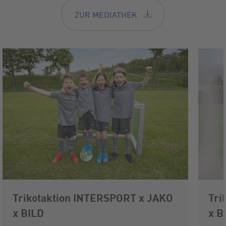
ZUR MEDIATHEK
Trikotaktion INTERSPORT x JAKO
Tri
x BILD
x B