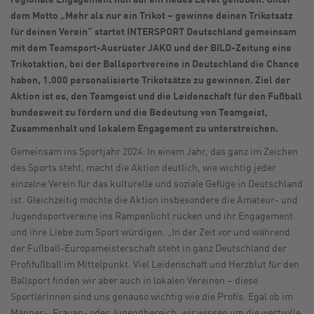
dem Motto „Mehr als nur ein Trikot – gewinne deinen Trikotsatz
für deinen Verein“ startet INTERSPORT Deutschland gemeinsam
mit dem Teamsport-Ausrüster JAKO und der BILD-Zeitung eine
Trikotaktion, bei der Ballsportvereine in Deutschland die Chance
haben, 1.000 personalisierte Trikotsätze zu gewinnen. Ziel der
Aktion ist es, den Teamgeist und die Leidenschaft für den Fußball
bundesweit zu fördern und die Bedeutung von Teamgeist,
Zusammenhalt und lokalem Engagement zu unterstreichen.
Gemeinsam ins Sportjahr 2024: In einem Jahr, das ganz im Zeichen
des Sports steht, macht die Aktion deutlich, wie wichtig jeder
einzelne Verein für das kulturelle und
soziale Gefüge in Deutschland
ist. Gleichzeitig möchte die Aktion insbesondere die Amateur- und
Jugendsportvereine ins Rampenlicht rücken und ihr Engagement
und ihre Liebe zum Sport würdigen.
„In der Zeit vor und während
der Fußball-Europameisterschaft steht in ganz Deutschland der
Profifußball im Mittelpunkt. Viel Leidenschaft und Herzblut für den
Ballsport finden wir aber auch in lokalen Vereinen – diese
SportlerInnen sind uns genauso wichtig wie die Profis. Egal ob im
Männer-, Frauen- oder Jugendbereich, wir wissen um die wertvolle