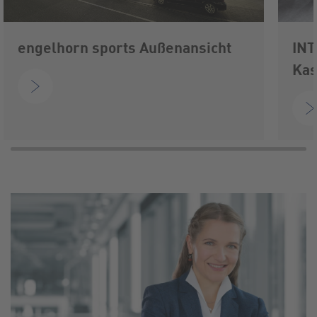
engelhorn sports Außenansicht
INT
Kas