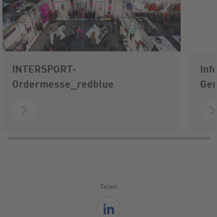
INTERSPORT-
Inf
Ordermesse_redblue
Gen
Teilen